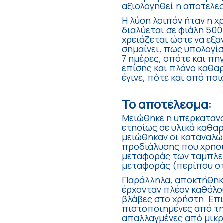
αξιολογηθεί η αποτελε
Η λύση λοιπόν ήταν η 
διαλύεται σε φιάλη 50
χρειάζεται ώστε να εξ
σημαίνει, πως υπολογί
7 ημέρες, οπότε και π
επίσης και πλάνο καθα
έγινε, πότε και από πο
Το αποτέλεσμα:
Μειώθηκε η υπερκαταν
ετησίως σε υλικά καθα
μειώθηκαν οι καταναλώ
προδιάλυσης που χρησι
μεταφοράς των ταμπλετ
μεταφοράς (περίπου στο
Παράλληλα, αποκτήθηκ
έρχονταν πλέον καθόλο
βλάβες στο χρήστη. Επ
πιστοποιημένες από τη
απαλλαγμένες από μικρ