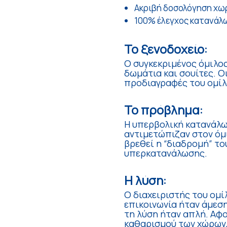
Ακριβή δοσολόγηση χωρ
100% έλεγχος κατανάλ
Το ξενοδοχείο:
Ο συγκεκριμένος όμιλο
δωμάτια και σουίτες. Ο
προδιαγραφές του ομίλ
Το πρόβλημα:
Η υπερβολική κατανάλω
αντιμετώπιζαν στον όμι
βρεθεί η “διαδρομή” το
υπερκατανάλωσης.
Η λύση:
Ο διαχειριστής του ομί
επικοινωνία ήταν άμεση
τη λύση ήταν απλή. Αφ
καθαρισμού των χώρων,