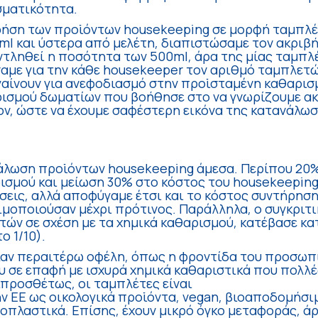
σματικότητα.
χρήση των προϊόντων housekeeping σε μορφή ταμπλέ
0ml και ύστερα από μελέτη, διαπιστώσαμε τον ακρι
αντληθεί η ποσότητα των 500ml, άρα της μίας ταμπλ
σαμε για την κάθε housekeeper τον αριθμό ταμπλετώ
ηγαίνουν για ανεφοδιασμό στην προϊσταμένη καθαρι
ρισμού δωματίων που βοήθησε στο να γνωρίζουμε α
ιον, ώστε να έχουμε σαφέστερη εικόνα της κατανάλωσ
άλωση προϊόντων housekeeping άμεσα. Περίπου 20%
ρισμού και μείωση 30% στο κόστος του housekeeping
σεις, αλλά αποφύγαμε έτσι και το κόστος συντήρησ
μοποιούσαν μέχρι πρότινος. Παράλληλα, ο συγκριτι
ών σε σχέση με τα χημικά καθαρισμού, κατέβασε κα
 1/10).
αν περαιτέρω οφέλη, όπως η φροντίδα του προσωπι
υ σε επαφή με ισχυρά χημικά καθαριστικά που πολλ
ιπροσθέτως, οι ταμπλέτες είναι
ν ΕΕ ως οικολογικά προϊόντα, vegan, βιοαποδομήσι
οπλαστικά. Επίσης, έχουν μικρό όγκο μεταφοράς, ά