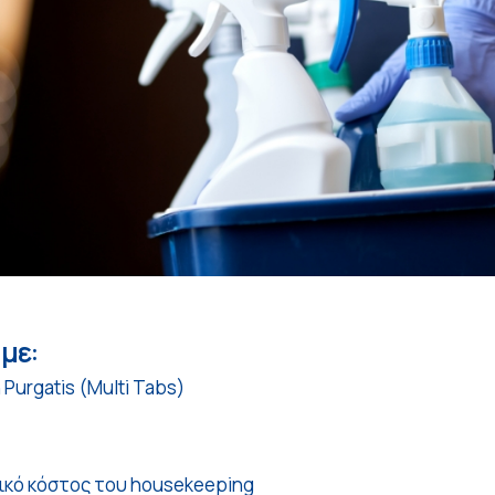
με:
Purgatis (Multi Tabs)
ικό κόστος του housekeeping