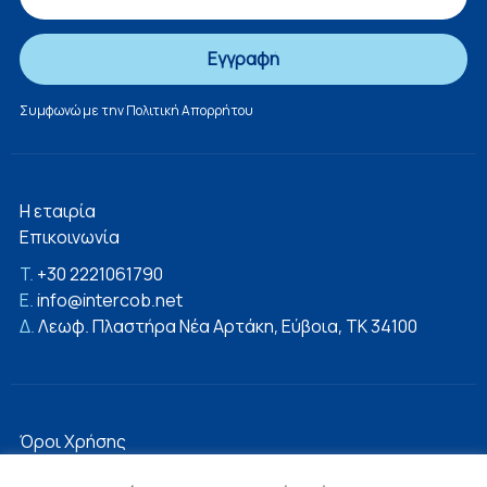
Συμφωνώ με την
Πολιτική Απορρήτου
Η εταιρία
Επικοινωνία
T.
+30 2221061790
E.
info@intercob.net
Δ.
Λεωφ. Πλαστήρα Νέα Αρτάκη, Εύβοια, ΤΚ 34100
Όροι Χρήσης
Πολιτική Απορρήτου