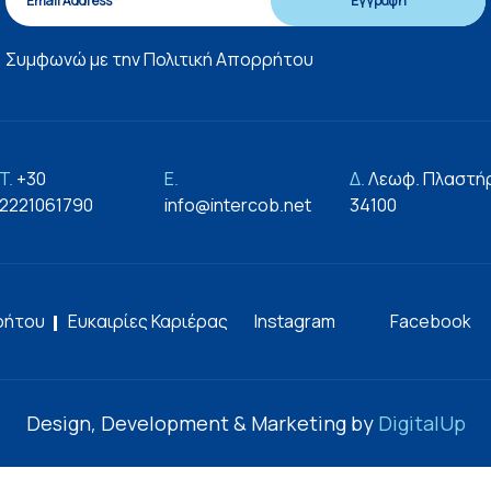
Συμφωνώ με την
Πολιτική Απορρήτου
T.
+30
E.
Δ.
Λεωφ. Πλαστήρ
2221061790
info@intercob.net
34100
ρήτου
Ευκαιρίες Καριέρας
Instagram
Facebook
Design, Development & Marketing by
DigitalUp