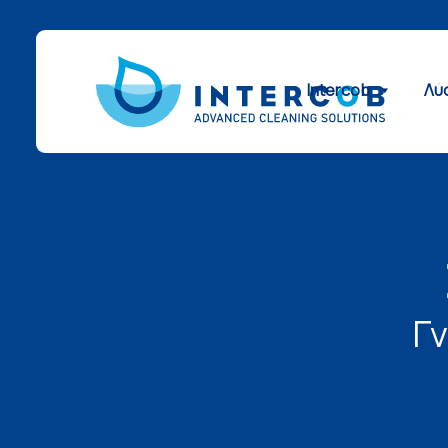
Intercob
Λύ
Γ