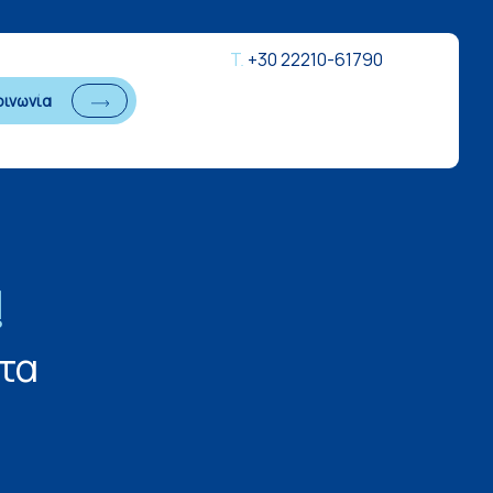
Τ.
+30 22210-61790
οινωνία
!
τα