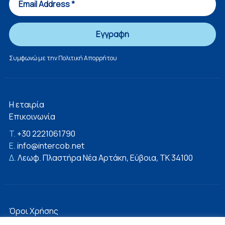
Συμφωνώ με την
Πολιτική Απορρήτου
Η εταιρία
Επικοινωνία
T.
+30 2221061790
E.
info@intercob.net
Δ.
Λεωφ. Πλαστήρα Νέα Αρτάκη, Εύβοια, ΤΚ 34100
Όροι Χρήσης
Πολιτική Απορρήτου