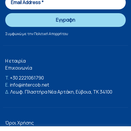
Συμφωνώ με την
Πολιτική Απορρήτου
Η εταιρία
Επικοινωνία
T.
+30 2221061790
E.
info@intercob.net
Δ.
Λεωφ. Πλαστήρα Νέα Αρτάκη, Εύβοια, ΤΚ 34100
Όροι Χρήσης
Πολιτική Απορρήτου