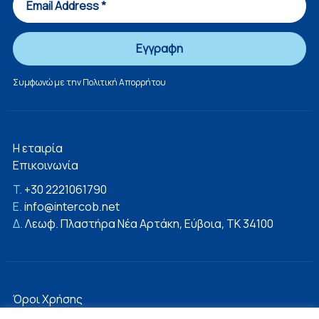
Συμφωνώ με την
Πολιτική Απορρήτου
Η εταιρία
Επικοινωνία
T.
+30 2221061790
E.
info@intercob.net
Δ.
Λεωφ. Πλαστήρα Νέα Αρτάκη, Εύβοια, ΤΚ 34100
Όροι Χρήσης
Πολιτική Απορρήτου