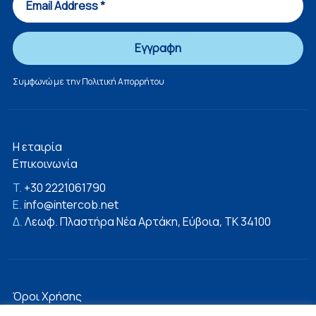
Συμφωνώ με την
Πολιτική Απορρήτου
Η εταιρία
Επικοινωνία
T.
+30 2221061790
E.
info@intercob.net
Δ.
Λεωφ. Πλαστήρα Νέα Αρτάκη, Εύβοια, ΤΚ 34100
Όροι Χρήσης
Πολιτική Απορρήτου