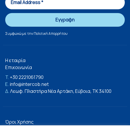
Συμφωνώ με την
Πολιτική Απορρήτου
Η εταιρία
Επικοινωνία
T.
+30 2221061790
E.
info@intercob.net
Δ.
Λεωφ. Πλαστήρα Νέα Αρτάκη, Εύβοια, ΤΚ 34100
Όροι Χρήσης
Πολιτική Απορρήτου