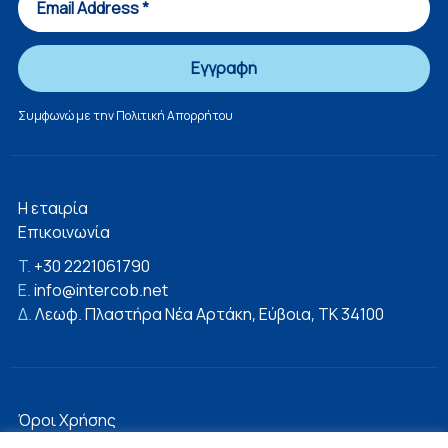
Συμφωνώ με την
Πολιτική Απορρήτου
Η εταιρία
Επικοινωνία
T.
+30 2221061790
E.
info@intercob.net
Δ.
Λεωφ. Πλαστήρα Νέα Αρτάκη, Εύβοια, ΤΚ 34100
Όροι Χρήσης
Πολιτική Απορρήτου