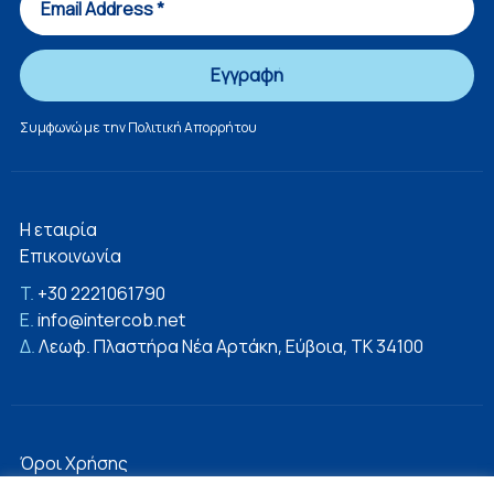
Συμφωνώ με την
Πολιτική Απορρήτου
Η εταιρία
Επικοινωνία
T.
+30 2221061790
E.
info@intercob.net
Δ.
Λεωφ. Πλαστήρα Νέα Αρτάκη, Εύβοια, ΤΚ 34100
Όροι Χρήσης
Πολιτική Απορρήτου