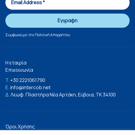
Συμφωνώ με την
Πολιτική Απορρήτου
Η εταιρία
Επικοινωνία
T.
+30 2221061790
E.
info@intercob.net
Δ.
Λεωφ. Πλαστήρα Νέα Αρτάκη, Εύβοια, ΤΚ 34100
Όροι Χρήσης
Πολιτική Απορρήτου