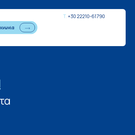
Τ.
+30 22210-61790
οινωνία
!
τα