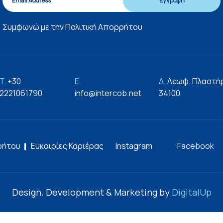
Συμφωνώ με την
Πολιτική Απορρήτου
T.
+30
E.
Δ.
Λεωφ. Πλαστήρ
2221061790
info@intercob.net
34100
ρήτου
Ευκαιρίες Καριέρας
Instagram
Facebook
Design, Development & Marketing by
DigitalUp