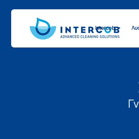
Intercob
Λύ
Γ