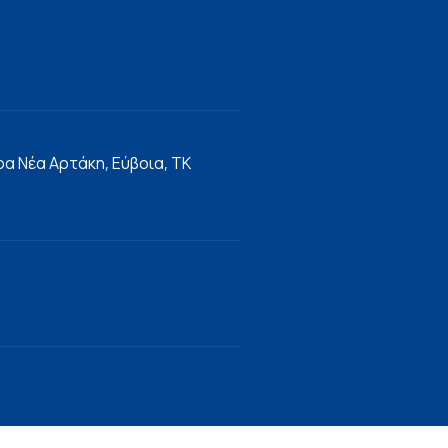
α Νέα Αρτάκη, Εύβοια, ΤΚ