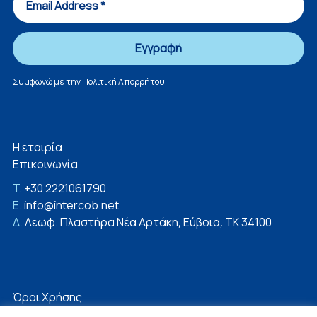
Συμφωνώ με την
Πολιτική Απορρήτου
Η εταιρία
Επικοινωνία
T.
+30 2221061790
E.
info@intercob.net
Δ.
Λεωφ. Πλαστήρα Νέα Αρτάκη, Εύβοια, ΤΚ 34100
Όροι Χρήσης
Πολιτική Απορρήτου