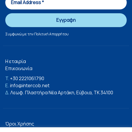
Συμφωνώ με την
Πολιτική Απορρήτου
Η εταιρία
Επικοινωνία
T.
+30 2221061790
E.
info@intercob.net
Δ.
Λεωφ. Πλαστήρα Νέα Αρτάκη, Εύβοια, ΤΚ 34100
Όροι Χρήσης
Πολιτική Απορρήτου