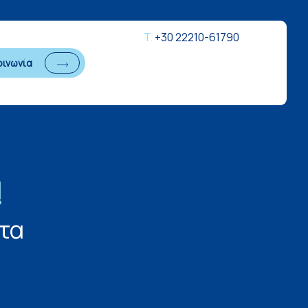
Τ.
+30 22210-61790
οινωνία
!
τα