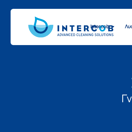
Intercob
Λύ
Γ