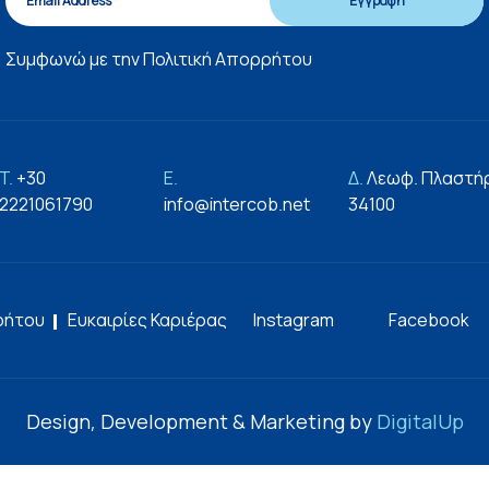
Συμφωνώ με την
Πολιτική Απορρήτου
T.
+30
E.
Δ.
Λεωφ. Πλαστήρ
2221061790
info@intercob.net
34100
ρήτου
Ευκαιρίες Καριέρας
Instagram
Facebook
Design, Development & Marketing by
DigitalUp