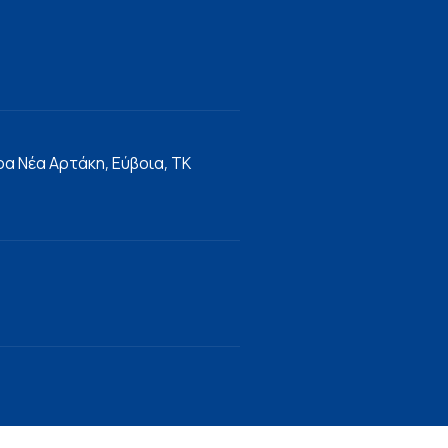
α Νέα Αρτάκη, Εύβοια, ΤΚ