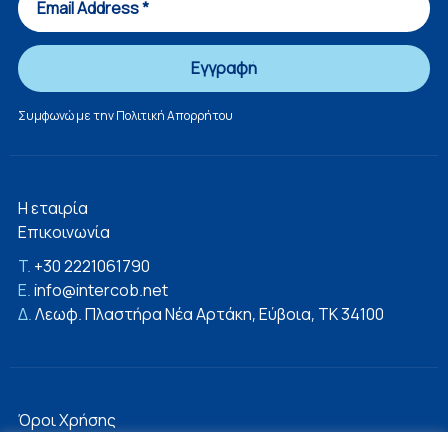
Συμφωνώ με την
Πολιτική Απορρήτου
Η εταιρία
Επικοινωνία
T.
+30 2221061790
E.
info@intercob.net
Δ.
Λεωφ. Πλαστήρα Νέα Αρτάκη, Εύβοια, ΤΚ 34100
Όροι Χρήσης
Πολιτική Απορρήτου