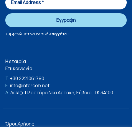
Συμφωνώ με την
Πολιτική Απορρήτου
Η εταιρία
Επικοινωνία
T.
+30 2221061790
E.
info@intercob.net
Δ.
Λεωφ. Πλαστήρα Νέα Αρτάκη, Εύβοια, ΤΚ 34100
Όροι Χρήσης
Πολιτική Απορρήτου