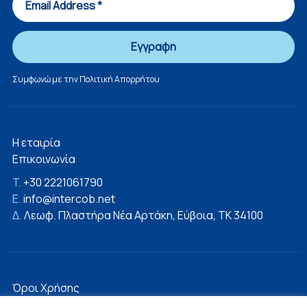
Συμφωνώ με την
Πολιτική Απορρήτου
Η εταιρία
Επικοινωνία
T.
+30 2221061790
E.
info@intercob.net
Δ.
Λεωφ. Πλαστήρα Νέα Αρτάκη, Εύβοια, ΤΚ 34100
Όροι Χρήσης
Πολιτική Απορρήτου