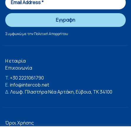
Συμφωνώ με την
Πολιτική Απορρήτου
Η εταιρία
Επικοινωνία
T.
+30 2221061790
E.
info@intercob.net
Δ.
Λεωφ. Πλαστήρα Νέα Αρτάκη, Εύβοια, ΤΚ 34100
Όροι Χρήσης
Πολιτική Απορρήτου