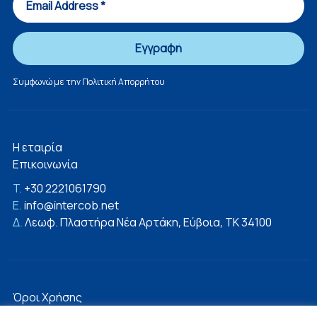
Συμφωνώ με την
Πολιτική Απορρήτου
Η εταιρία
Επικοινωνία
T.
+30 2221061790
E.
info@intercob.net
Δ.
Λεωφ. Πλαστήρα Νέα Αρτάκη, Εύβοια, ΤΚ 34100
Όροι Χρήσης
Πολιτική Απορρήτου