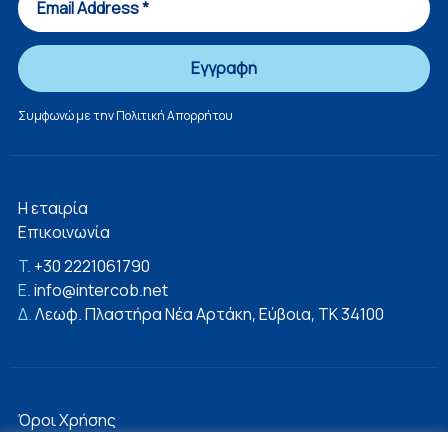
Συμφωνώ με την
Πολιτική Απορρήτου
Η εταιρία
Επικοινωνία
T.
+30 2221061790
E.
info@intercob.net
Δ.
Λεωφ. Πλαστήρα Νέα Αρτάκη, Εύβοια, ΤΚ 34100
Όροι Χρήσης
Πολιτική Απορρήτου