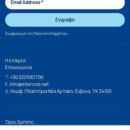
Συμφωνώ με την
Πολιτική Απορρήτου
Η εταιρία
Επικοινωνία
T.
+30 2221061790
E.
info@intercob.net
Δ.
Λεωφ. Πλαστήρα Νέα Αρτάκη, Εύβοια, ΤΚ 34100
Όροι Χρήσης
Πολιτική Απορρήτου