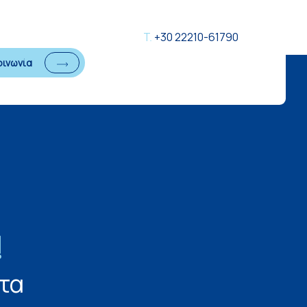
Τ.
+30 22210-61790
οινωνία
!
τα