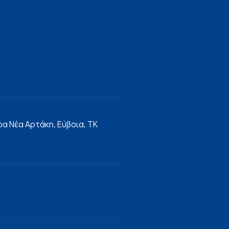
α Νέα Αρτάκη, Εύβοια, ΤΚ