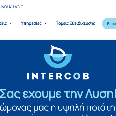
 Κουζίνας
σεις
Υπηρεσίες
Τομείς Εξειδίκευσης
Επικ
Σας έχουμε την Λύση
νώμονας μας η υψηλή ποιότη