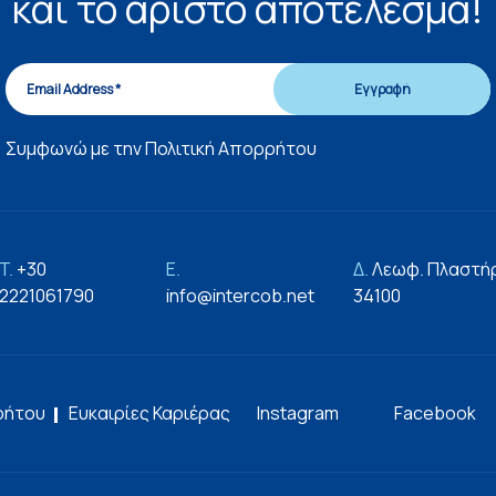
και το άριστο αποτέλεσμα!
Συμφωνώ με την
Πολιτική Απορρήτου
T.
+30
E.
Δ.
Λεωφ. Πλαστήρ
2221061790
info@intercob.net
34100
ρήτου
Ευκαιρίες Καριέρας
Instagram
Facebook